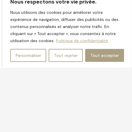
Nous respectons votre vie privée.
Nous utilisons des cookies pour améliorer votre
Enquêteur privé à Lyon >
expérience de navigation, diffuser des publicités ou des
Enquêteur privé à Vénissieux >
contenus personnalisés et analyser notre trafic. En
cliquant sur « Tout accepter », vous consentez à notre
Cabinet d’investigation à Villeurbanne >
utilisation des cookies.
Politique de confidentialité
Agence de détectives à Vaulx-en-Velin >
Personnaliser
Tout rejeter
Tout accepter
Services d’enquête à Caluire-et-Cuire >
Investigation privée à Saint-Priest >
Detective à Bron >
Enquête privée à Décines-Charpieu >
Cabinet de détective à Oullins-Pierre-Bénite >
Agence d’investigation à Tassin-la-Demi-Lune >