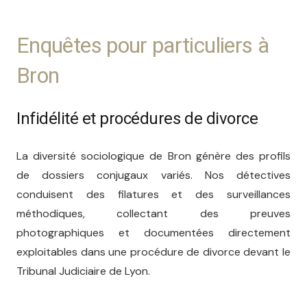
minutes.
Enquêtes pour particuliers à
Nos enquêteurs, agréés CNAPS, conduisent
leurs missions dans le strict respect du
Bron
cadre légal français. Chaque rapport est
structuré pour être produit devant le
Infidélité et procédures de divorce
Tribunal Judiciaire de Lyon, le Conseil de
prud’hommes ou tout autre juridiction
La diversité sociologique de Bron génère des profils
compétente. Discrétion, rigueur et
de dossiers conjugaux variés. Nos détectives
réactivité sont les piliers de notre
conduisent des filatures et des surveillances
intervention.
méthodiques, collectant des preuves
Pour en savoir plus sur notre équipe et nos
photographiques et documentées directement
références, consultez notre page
exploitables dans une procédure de divorce devant le
Dirigeants.
Tribunal Judiciaire de Lyon.