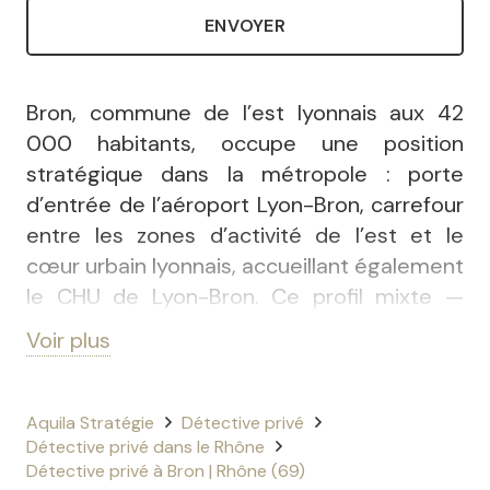
ENVOYER
Bron, commune de l’est lyonnais aux 42
000 habitants, occupe une position
stratégique dans la métropole : porte
d’entrée de l’aéroport Lyon-Bron, carrefour
entre les zones d’activité de l’est et le
cœur urbain lyonnais, accueillant également
le CHU de Lyon-Bron. Ce profil mixte —
résidentiel, médical, aéronautique,
Voir plus
commercial — génère des dossiers
d’investigation aussi variés que complexes.
Nos équipes interviennent à Bron avec la
Aquila Stratégie
Détective privé
Détective privé dans le Rhône
même efficacité que depuis notre
agence
Détective privé à Bron | Rhône (69)
centrale de Lyon
, distante de quelques