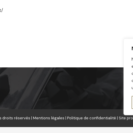
t/
Faites confiance à un cabinet de détectives
privés reconnu pour son expertise et son
engagement à défendre vos intérêts en toute
confidentialité.
AUT-083-2124-12-09-20250891184
s droits réservés |
Mentions légales
|
Politique de confidentialité
| Site pr