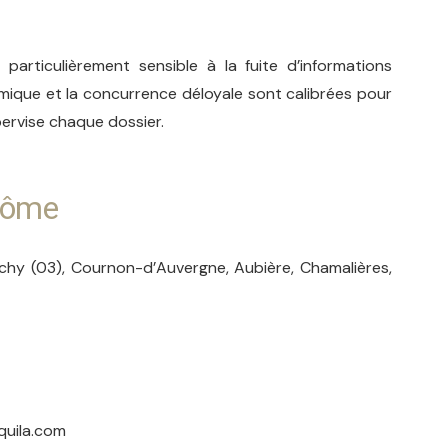
particulièrement sensible à la fuite d’informations
omique et la concurrence déloyale sont calibrées pour
ervise chaque dossier.
Qui sommes-nous ?
-Dôme
Aquila Stratégie est un réseau national de
Vichy (03), Cournon-d’Auvergne, Aubière, Chamalières,
détectives privés d’excellence, présent en
Auvergne Rhône Alpes grâce à son agence de
Lyon. Nous mettons plus de dix ans d’expérience
en investigation au service des entreprises et
particuliers à la recherche de preuves fiables et
quila.com
recevables.