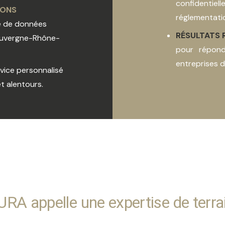
confidentie
IONS
réglementatio
le de données
RÉSULTATS 
 Auvergne-Rhône-
pour répond
entreprises d
rvice personnalisé
t alentours.
URA appelle une expertise de terra