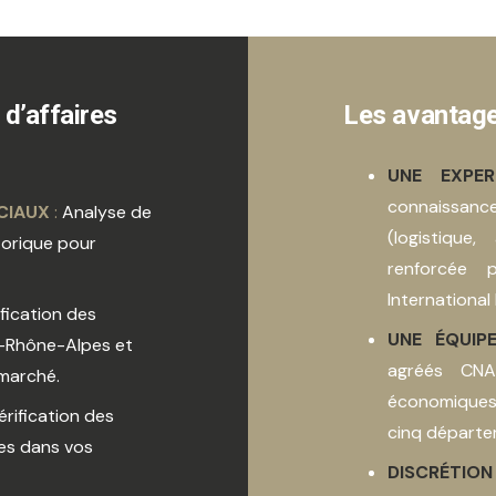
d’affaires
Les avantage
UNE EXPER
connaissanc
CIAUX
:
Analyse de
(logistique,
istorique pour
renforcée 
International 
ification des
UNE ÉQUIP
e-Rhône-Alpes et
agréés CNAP
 marché.
économiques
Vérification des
cinq départe
des dans vos
DISCRÉTIO