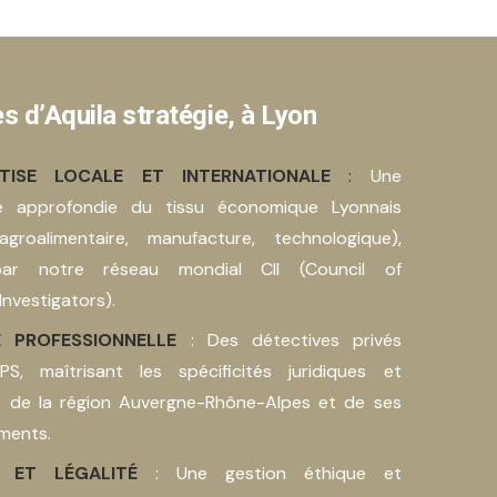
s d’
Aquila stratégie, à Lyon
TISE LOCALE ET INTERNATIONALE
:
Une
e approfondie du tissu économique Lyonnais
 agroalimentaire, manufacture, technologique),
par notre réseau mondial CII (Council of
Investigators).
E PROFESSIONNELLE
: Des détectives privés
S, maîtrisant les spécificités juridiques et
 de la région Auvergne-Rhône-Alpes et de ses
ments.
N ET LÉGALITÉ
: Une gestion éthique et