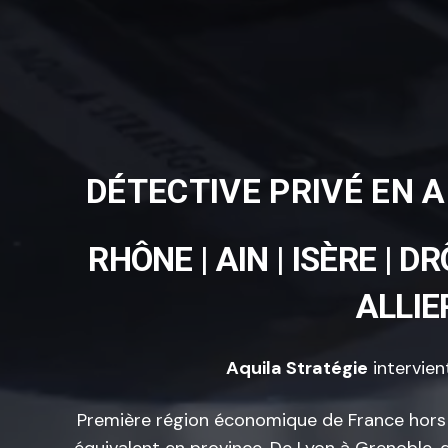
DÉTECTIVE PRIVÉ EN 
RHÔNE | AIN | ISÈRE | D
ALLIE
Aquila Stratégie
intervien
Première région économique de France hors Î