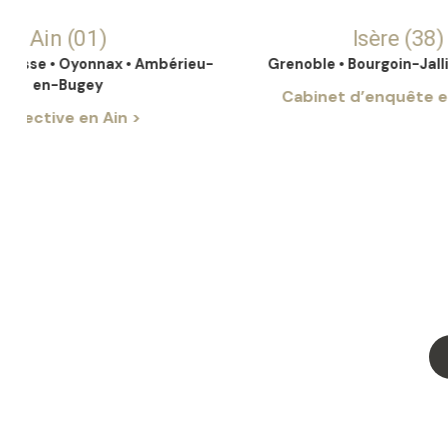
 (01)
Isère (38)
 Oyonnax • Ambérieu-
Grenoble • Bourgoin-Jallieu • Vie
Bugey
Cabinet d’enquête en Isère 
e en Ain >