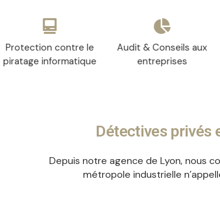
ntre le
Audit & Conseils aux
Concurrence 
rmatique
entreprises
Détectives privés
Depuis notre agence de Lyon, nous cou
métropole industrielle n’appel