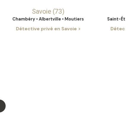
Savoie (73)
Loire 
hambéry
• Albertville • Moutiers
Saint-Étienne
• Roan
Détective privé en Savoie >
Détective privé d