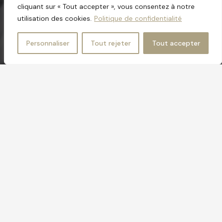
cliquant sur « Tout accepter », vous consentez à notre
utilisation des cookies.
Politique de confidentialité
Personnaliser
Tout rejeter
Tout accepter
GROUPE AQUILA
AQUILA STRATEGIE
DÉTECTIVE PRIVÉ
Qui sommes-nous ?
Aquila Stratégie est un réseau national de détectives
privés d’excellence, présent en Auvergne Rhône Alpes
grâce à son agence de Lyon. Nous mettons plus de dix
ans d’expérience en investigation au service des
entreprises et particuliers à la recherche de preuves